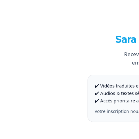
Sara
Recev
en
✔️ Vidéos traduites e
✔️ Audios & textes s
✔️ Accès prioritaire
Votre inscription nou