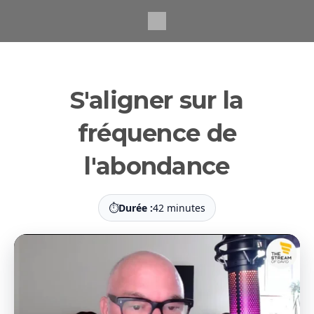
Passer
au
contenu
principal
S'aligner sur la
fréquence de
l'abondance
⏱
Durée :
42 minutes