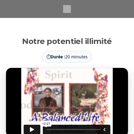
Passer
au
contenu
principal
Notre potentiel illimité
⏱
Durée :
20 minutes