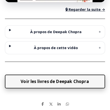
🔒 Regarder la suite →
À propos de Deepak Chopra
+
À propos de cette vidéo
+
Voir les livres de Deepak Chopra
P
P
P
P
a
a
a
a