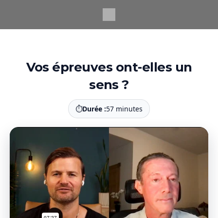
Passer
au
contenu
principal
Vos épreuves ont-elles un
sens ?
⏱
Durée :
57 minutes